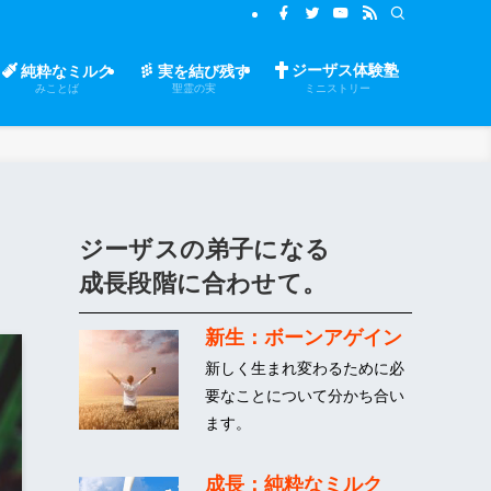
ジーザス体験塾
純粋なミルク
実を結び残す
みことば
聖霊の実
ミニストリー
ジーザスの弟子になる
成長段階に合わせて。
新生：ボーンアゲイン
新しく生まれ変わるために必
要なことについて分かち合い
ます。
成長：純粋なミルク