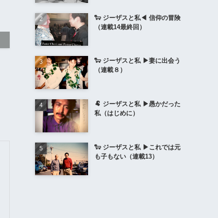
🐑 ジーザスと私◀︎ 信仰の冒険
（連載14最終回）
🐑 ジーザスと私 ▶︎妻に出会う
（連載８）
🐏 ジーザスと私 ▶︎愚かだった
私（はじめに）
🐑 ジーザスと私 ▶︎これでは元
も子もない（連載13）