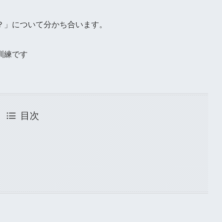
？」について分かち合います。
訓練です
目次