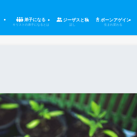
弟子になる
ジーザスと私
ボーンアゲイン
証し
生まれ変わる
キリストの弟子になるとは