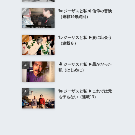
🐑 ジーザスと私◀︎ 信仰の冒険
（連載14最終回）
🐑 ジーザスと私 ▶︎妻に出会う
（連載８）
🐏 ジーザスと私 ▶︎愚かだった
私（はじめに）
🐑 ジーザスと私 ▶︎これでは元
も子もない（連載13）