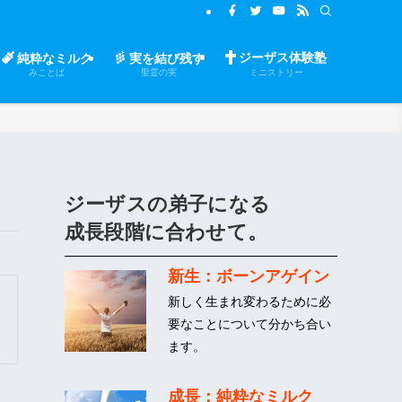
ジーザス体験塾
純粋なミルク
実を結び残す
みことば
聖霊の実
ミニストリー
ジーザスの弟子になる
成長段階に合わせて。
新生：ボーンアゲイン
新しく生まれ変わるために必
要なことについて分かち合い
ます。
成長：純粋なミルク